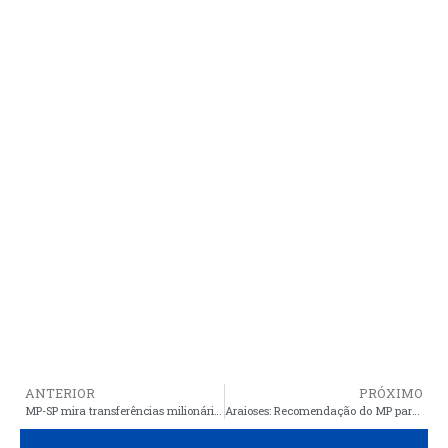
ANTERIOR
PRÓXIMO
MP-SP mira transferências milionárias em contas operadas por Salles
Araioses: Recomendação do MP para uso dos dois hospitais e separar pacientes do Covid 19 dos demais pode não ser suficiente