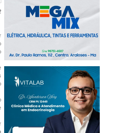
2
r
o
o
e
s
o
o
e
r
a