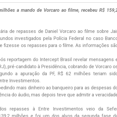
milhões a mando de Vorcaro ao filme, recebeu R$ 159,
ária de repasses de Daniel Vorcaro ao filme sobre Jai
undos investigados pela Polícia Federal no caso Banc
e fizesse os repasses para o filme. As informações sã
pós reportagem do Intercept Brasil revelar mensagens 
J), pré-candidato à Presidência, cobrando de Vorcaro o
gundo a apuração da PF, R$ 62 milhões teriam sid
ntre Investimentos.
edindo mais dinheiro ao banqueiro para as despesas d
tência do áudio, mas depois teve que admitir a veracidad
 dos repasses à Entre Investimentos veio da Sefe
139,2 milhões e foi um dos alvos da segunda fase d