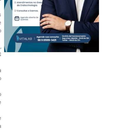
s
e
o
,
$
a
o
o
e
e
a