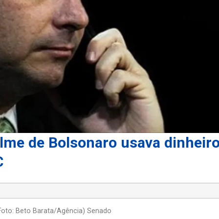
ilme de Bolsonaro usava dinheir
C
(Foto: Beto Barata/Agência) Senado