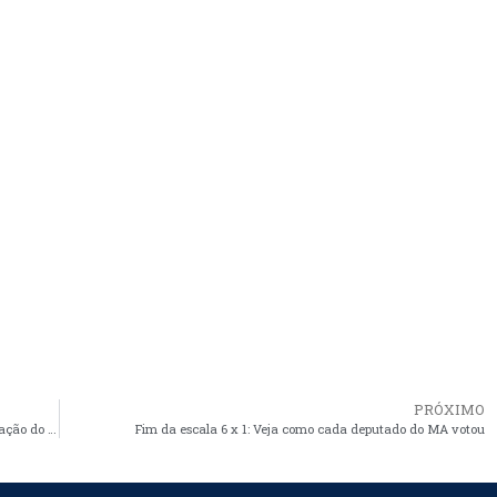
PRÓXIMO
Governo do Maranhão entrega 18 novas viaturas e reforça atuação do Corpo de Bombeiros no estado
Fim da escala 6 x 1: Veja como cada deputado do MA votou