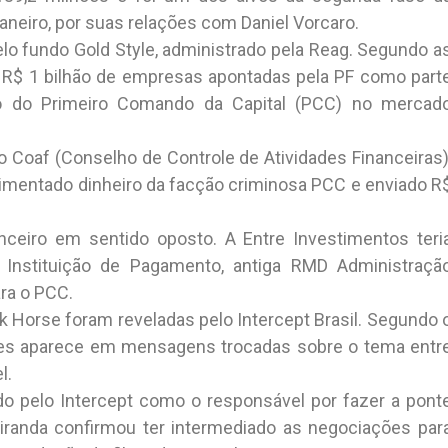
neiro, por suas relações com Daniel Vorcaro.
elo fundo Gold Style, administrado pela Reag. Segundo a
 R$ 1 bilhão de empresas apontadas pela PF como part
 do Primeiro Comando da Capital (PCC) no mercad
 Coaf (Conselho de Controle de Atividades Financeiras)
imentado dinheiro da facção criminosa PCC e enviado R
ceiro em sentido oposto. A Entre Investimentos teri
 Instituição de Pagamento, antiga RMD Administraçã
ra o PCC.
 Horse foram reveladas pelo Intercept Brasil. Segundo 
ações aparece em mensagens trocadas sobre o tema entr
l.
cado pelo Intercept como o responsável por fazer a pont
Miranda confirmou ter intermediado as negociações par