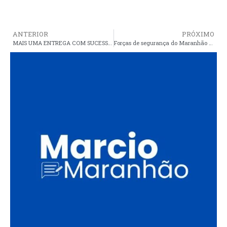
ANTERIOR
PRÓXIMO
MAIS UMA ENTREGA COM SUCESSO: Governo Brandão inaugurará nesta segunda MA-006, que liga Tasso Fragoso a Alto Parnaíba
Forças de segurança do Maranhão realizam novas prisões em ação contra organizações criminosas