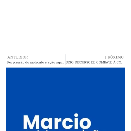
ANTERIOR
PRÓXIMO
Por pressão do sindicato e ação rápida do MP, Cristino recua e diz agora que perseguição à professores não passou de boatos
DINO: DISCURSO DE COMBATE À CORRUPÇÃO É USADO PARA OCULTAR INTERESSES POLÍTICOS