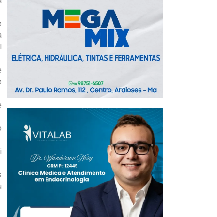
a
e
a
l
e
e
e
o
i
s
u