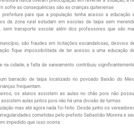
refeitura nunca tiveram preocupação em reverter a situação, e n
em sofre as consequências são as crianças quiteriense.
 prefeitura para que a população tenha acesso a educação 
unos da zona rural estudam em escolas de taipa sem merend
e, sem transporte escolar além dos professores que são ma
unicípio, são fraudes em licitações escandalosas, desvios d
ação fique impossibilitada de ter acesso a uma educação d
na cidade, a falta de saneamento contribuiu significantement
um barracão de taipa localizado no povoado Baixão do Mei
crianças frequentam.
heiros, os alunos assistem as aulas no chão pois não possu
s assistem aulas juntos pois não há uma divisão de turmas.
ulação mas até agora nada foi feito. Desde junho os vereadore
 irregularidades cometidas pelo prefeito Sebastião Moreira e se
em impedido que isso ocorra.