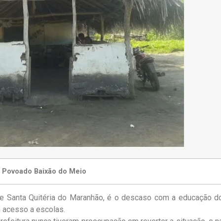
 Povoado Baixão do Meio
e Santa Quitéria do Maranhão, é o descaso com a educação d
m acesso a escolas.