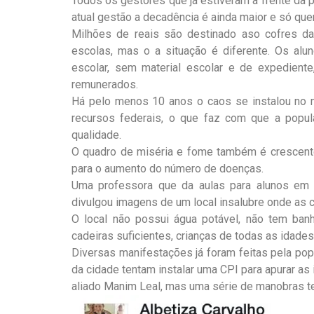
Todos os gestores que já estiveram à frente da p
atual gestão a decadência é ainda maior e só qu
Milhões de reais são destinado aso cofres da
escolas, mas o a situação é diferente. Os al
escolar, sem material escolar e de expedient
remunerados.
Há pelo menos 10 anos o caos se instalou no m
recursos federais, o que faz com que a popul
qualidade.
O quadro de miséria e fome também é crescente 
para o aumento do número de doenças.
Uma professora que da aulas para alunos em 
divulgou imagens de um local insalubre onde as 
O local não possui água potável, não tem ban
cadeiras suficientes, crianças de todas as idade
Diversas manifestações já foram feitas pela pop
da cidade tentam instalar uma CPI para apurar as
aliado Manim Leal, mas uma série de manobras t