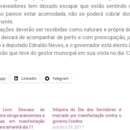
s vereadores tem deixado escapar que estão sentindo 
ação parece estar acomodada, não se poderá cobrar do
mente.
tações deverão ser recebidas como naturais e própria d
o deixará de acompanhar de perto e com preocupação, j
 deputado Ednaldo Neves, e o governador está atento 
ão que teve do gestor municipal em sua visita no dia 1
App
LinkedIn
Telegram
 Livre: Descaso do
Véspera do Dia dos Servidores é
tino obriga araiosenses a
marcado por manifestação contra o
uas em manifestação
governo Cristino
ara amanhã dia 11
outubro 29, 2017