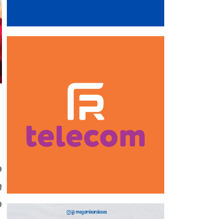
o
a
o