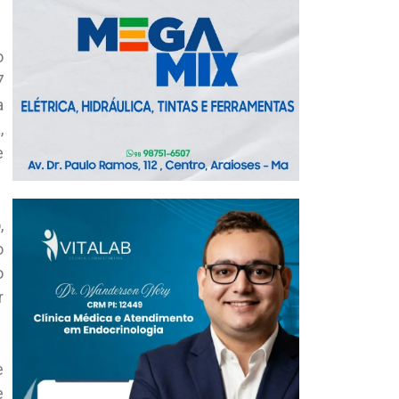
o
7
a
,
e
,
o
o
r
e
e