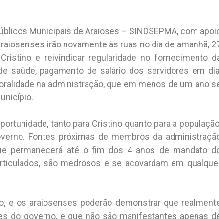
Públicos Municipais de Araioses – SINDSEPMA, com apoi
araiosenses irão novamente às ruas no dia de amanhã, 2
Cristino e reivindicar regularidade no fornecimento d
de saúde, pagamento de salário dos servidores em dia
moralidade na administração, que em menos de um ano s
unicípio.
rtunidade, tanto para Cristino quanto para a população
governo. Fontes próximas de membros da administraçã
que permanecerá até o fim dos 4 anos de mandato d
 articulados, são medrosos e se acovardam em qualque
, e os araiosenses poderão demonstrar que realment
s do governo, e que não são manifestantes apenas d