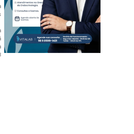
a
s
a
á
à
3