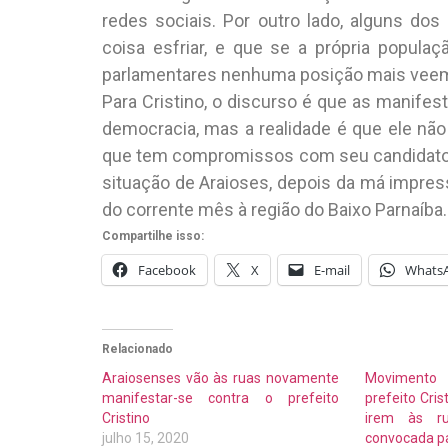
redes sociais. Por outro lado, alguns do
coisa esfriar, e que se a própria popul
parlamentares nenhuma posição mais vee
Para Cristino, o discurso é que as manifes
democracia, mas a realidade é que ele nã
que tem compromissos com seu candidato a
situação de Araioses, depois da má impress
do corrente mês à região do Baixo Parnaíba.
Compartilhe isso:
Facebook
X
E-mail
Whats
Relacionado
Araiosenses vão às ruas novamente
Movimento
manifestar-se contra o prefeito
prefeito Cris
Cristino
irem às r
julho 15, 2020
convocada p