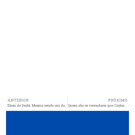
ANTERIOR
PRÓXIMO
Elson do Dadá: Mesmo sendo um dos mais jovens parlamentares de Araioses, reúne maturidade, competência e transparência na presidência da Câmara de Vereadores
Quem são os vereadores que Cristino quer ver pelas costas