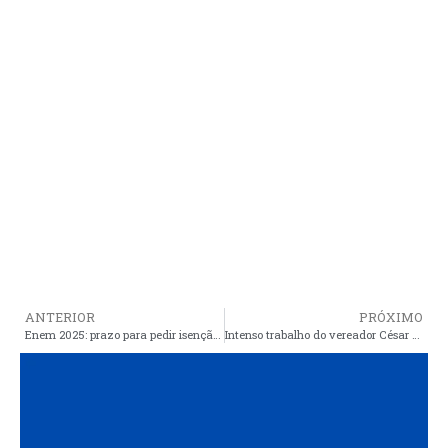
ANTERIOR
PRÓXIMO
Enem 2025: prazo para pedir isenção da taxa acaba nesta sexta
Intenso trabalho do vereador César Machado chega a Carnaubeiras novamente