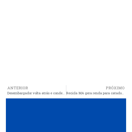
ANTERIOR
PRÓXIMO
Desembargador volta atrás e condena homem por estupro de menina de 12 anos
Recicla MA gera renda para catadores e incentiva reciclagem em outros municípios maranhenses