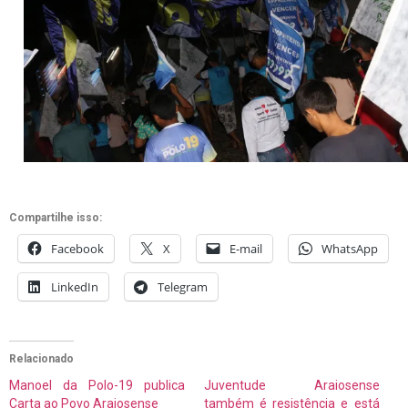
Compartilhe isso:
Facebook
X
E-mail
WhatsApp
LinkedIn
Telegram
Relacionado
Manoel da Polo-19 publica
Juventude Araiosense
Carta ao Povo Araiosense
também é resistência e está