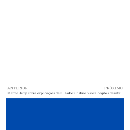
ANTERIOR
PRÓXIMO
Márcio Jerry cobra explicações de Braide sobre investigação por desvios em licitações
Fake: Cristino nunca cogitou desistir para apoiar Luciana, seu compromisso é com Neto Carvalho para manter candidatura e não atrapalhar Monhata