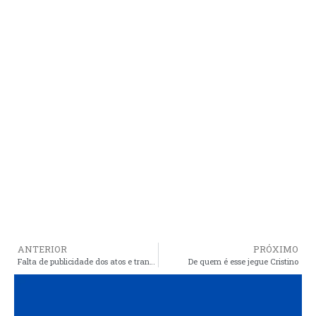
ANTERIOR
PRÓXIMO
Falta de publicidade dos atos e transparência no processo poderá ser a próxima tentativa de Cristino para barrar Comissão Processante
De quem é esse jegue Cristino