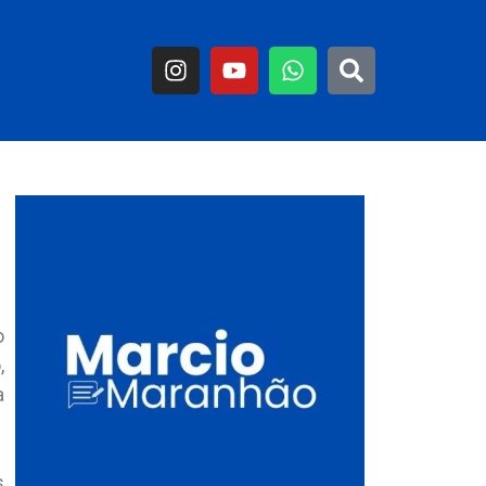
o
,
a
s