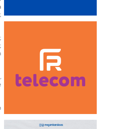
a
;
;
;
m
,
e
n