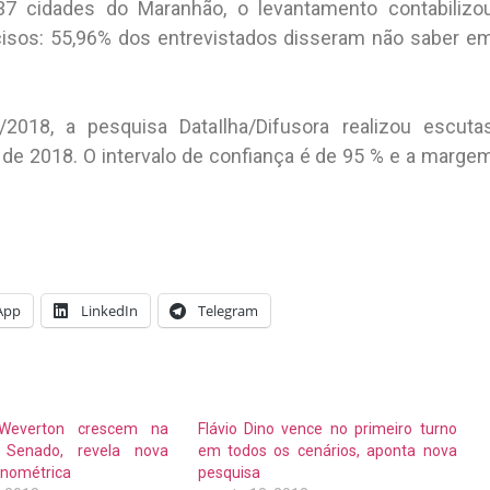
7 cidades do Maranhão, o levantamento contabilizo
isos: 55,96% dos entrevistados disseram não saber e
018, a pesquisa DataIlha/Difusora realizou escuta
o de 2018. O intervalo de confiança é de 95 % e a marge
App
LinkedIn
Telegram
 Weverton crescem na
Flávio Dino vence no primeiro turno
 Senado, revela nova
em todos os cenários, aponta nova
onométrica
pesquisa