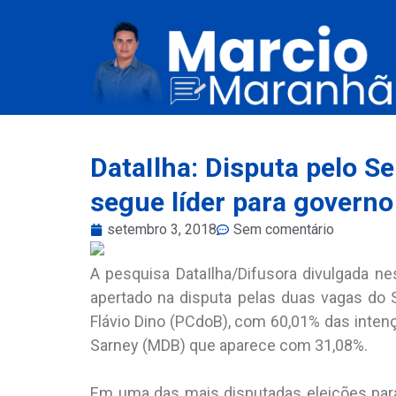
DataIlha: Disputa pelo S
segue líder para governo
setembro 3, 2018
Sem comentário
A pesquisa DataIlha/Difusora divulgada n
apertado na disputa pelas duas vagas do 
Flávio Dino (PCdoB), com 60,01% das inten
Sarney (MDB) que aparece com 31,08%.
Em uma das mais disputadas eleições para