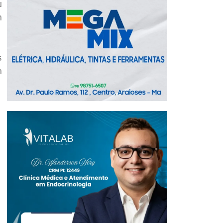
u
m
s
m