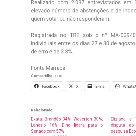
Realizado com 2.037 entrevistados em 3
elevado número de abstenções e de indec
quem votar ou não responderam.
Registrada no TRE sob o nº MA-03940/2
individuais entre os dias 27 e 30 de agost
de erro é de 3.3%.
Fonte Marrapá
Compartilhe isso:
Facebook
X
E-mail
Whats
Relacionado
Exata: Brandão 34%, Weverton 30%,
Eliziane e
Lahesio 16%; Dino lidera para o
disputa ao
Senado com 57%
pesquisa Ec