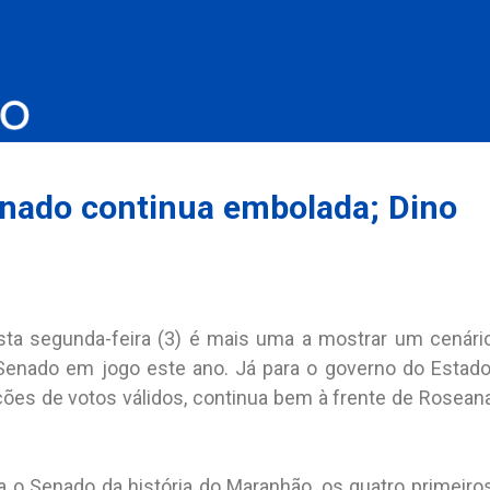
enado continua embolada; Dino
esta segunda-feira (3) é mais uma a mostrar um cenári
Senado em jogo este ano. Já para o governo do Estado
ções de votos válidos, continua bem à frente de Rosean
 o Senado da história do Maranhão, os quatro primeiro