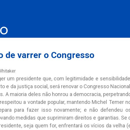
o de varrer o Congresso
er um presidente que, com legitimidade e sensibilidade
to e da justiça social, será renovar o Congresso Nacional
s. A maioria deles não honrou a democracia, perpetrand
 respeitou a vontade popular, mantendo Michel Temer n
repara para fazer isso novamente; e não defendeu o
vando medidas que suprimiram direitos e garantias. Se 
residente, seja quem for, enfrentará os vícios da velha (