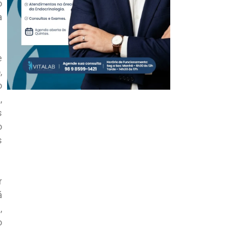
o
a
e
,
o
,
s
o
s
r
á
,
o