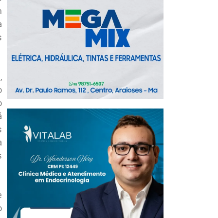
m
a
s
,
o
o
á
s
a
s
e
o