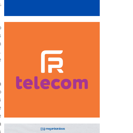
,
o
s
m
.
e
a
o
s
e
e
a
s