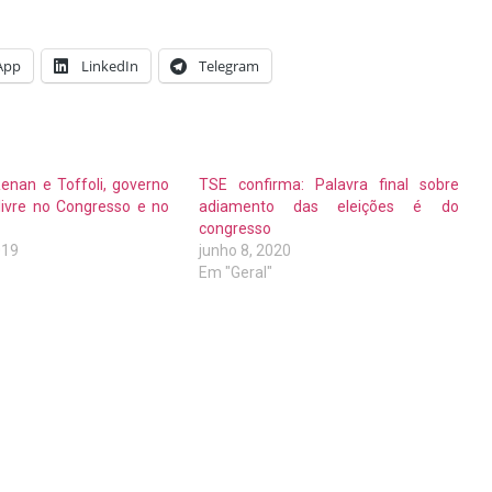
App
LinkedIn
Telegram
enan e Toffoli, governo
TSE confirma: Palavra final sobre
ivre no Congresso e no
adiamento das eleições é do
congresso
019
junho 8, 2020
Em "Geral"