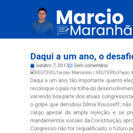
Daqui a um ano, o desafi
outubro 7, 2017
Sem comentário
Daqui a um ano, tão importante quanto eleg
recoloque o país na trilha do desenvolvimen
varrendo boa parte dos atuais congressista
o golpe que derrubou Dilma Rousseff; não
cargo apesar da ampla rejeição, e se p
mandamentos sociais da Constituição, apro
Congresso não for requalificado, o futuro p