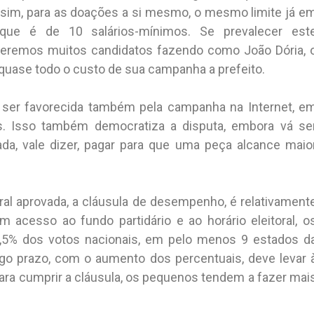
ssim, para as doações a si mesmo, o mesmo limite já e
 que é de 10 salários-mínimos. Se prevalecer est
, teremos muitos candidatos fazendo como João Dória, 
quase todo o custo de sua campanha a prefeito.
 ser favorecida também pela campanha na Internet, e
s. Isso também democratiza a disputa, embora vá se
da, vale dizer, pagar para que uma peça alcance maio
ral aprovada, a cláusula de desempenho, é relativament
 acesso ao fundo partidário e ao horário eleitoral, o
1,5% dos votos nacionais, em pelo menos 9 estados d
go prazo, com o aumento dos percentuais, deve levar 
ara cumprir a cláusula, os pequenos tendem a fazer mai