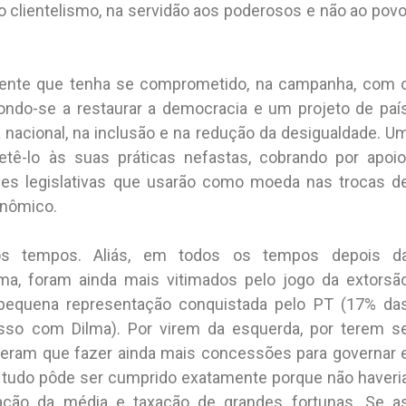
 no clientelismo, na servidão aos poderosos e não ao povo
dente que tenha se comprometido, na campanha, com 
pondo-se a restaurar a democracia e um projeto de paí
nacional, na inclusão e na redução da desigualdade. U
ê-lo às suas práticas nefastas, cobrando por apoio
es legislativas que usarão como moeda nas trocas d
onômico.
os tempos. Aliás, em todos os tempos depois d
lma, foram ainda mais vitimados pelo jogo da extorsã
 pequena representação conquistada pelo PT (17% da
so com Dilma). Por virem da esquerda, por terem s
eram que fazer ainda mais concessões para governar 
tudo pôde ser cumprido exatamente porque não haveri
ação da média e taxação de grandes fortunas. Se a