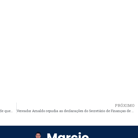
PRÓXIMO
Daby poderá novamente ser vítima de uma puxada de tapete de quem considerava poder confiar
Vereador Arnaldo repudia as declarações do Secretário de Finanças de Araioses sobre os professores do município