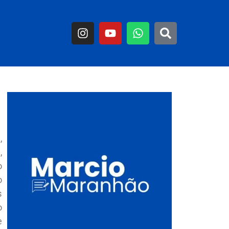
,
,
o
o
s
o
e