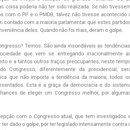
s coisa poderia não ter sido realizada. Se não tivesse
dos com o PP e o PMDB, talvez não tivesse acontecido 
m contado com a maioria parlamentar que estes partido
onveniência deles. Quando não foi mais, deram o golpe.
gresso? Temos. São ainda insondáveis as tendências
sociedade que vem se entregando irracionalmente a
eito e a tantos outros traços preocupantes, neste temp
do Congresso, diferentemente da presidencial, ser
ifica que não importa a tendência da maioria, todos o
resentados. Esta é a graça da democracia e do sistem
 chances de eleger um Congresso melhor, por alguma
ecepção com o Congresso atual, que tem investigados 
ter dado o golpe, por ter legislado intensamente contra 