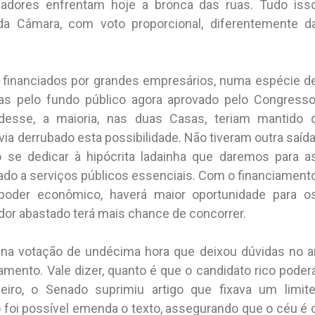
adores enfrentam hoje a bronca das ruas. Tudo iss
da Câmara, com voto proporcional, diferentemente d
o financiados por grandes empresários, numa espécie d
s pelo fundo público agora aprovado pelo Congresso
desse, a maioria, nas duas Casas, teriam mantido 
ia derrubado esta possibilidade. Não tiveram outra saída
se dedicar à hipócrita ladainha que daremos para a
ado a serviços públicos essenciais. Com o financiament
 poder econômico, haverá maior oportunidade para o
dor abastado terá mais chance de concorrer.
a na votação de undécima hora que deixou dúvidas no a
iamento. Vale dizer, quanto é que o candidato rico poder
iro, o Senado suprimiu artigo que fixava um limite
foi possível emenda o texto, assegurando que o céu é 