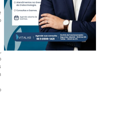
e
o
,
o
s
m
o