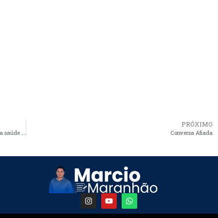
PRÓXIMO
Salários atrasados no governo de Cristino obrigam servidores da saúde paralisarem atividades
Conversa Afiada