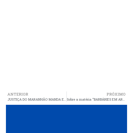
ANTERIOR
PRÓXIMO
JUSTIÇA DO MARANHÃO MANDA EXCLUIR E INVESTIGAR FAKES QUE AGEM CRIMINOSAMENTE NAS REDES SOCIAIS
Sobre a matéria “BARBÁRIES EM ARAIOSES ESCANCARAM FRAGILIDADE DA SEGURANÇA PÚBLICA NO INTERIOR DO MARANHÃO”, uma retratação