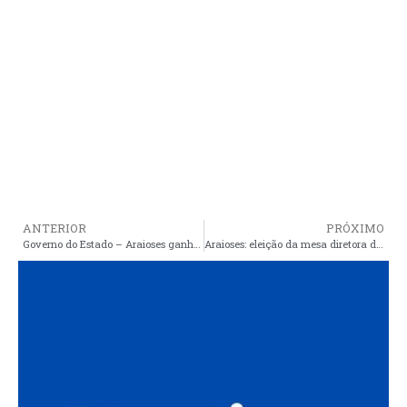
ANTERIOR
PRÓXIMO
Governo do Estado – Araioses ganha mais uma escola digna
Araioses: eleição da mesa diretora da câmara de vereadores tem a primeira chapa definida