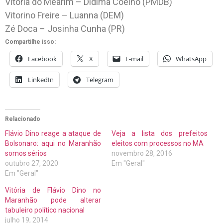
Vitória do Mearim – Dídima Coêlho (PMDB)
Vitorino Freire – Luanna (DEM)
Zé Doca – Josinha Cunha (PR)
Compartilhe isso:
Facebook
X
E-mail
WhatsApp
LinkedIn
Telegram
Relacionado
Flávio Dino reage a ataque de
Veja a lista dos prefeitos
Bolsonaro: aqui no Maranhão
eleitos com processos no MA
somos sérios
novembro 28, 2016
outubro 27, 2020
Em "Geral"
Em "Geral"
Vitória de Flávio Dino no
Maranhão pode alterar
tabuleiro político nacional
julho 19, 2014