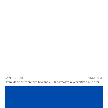
ANTERIOR
PRÓXIMO
Rivalidade entre prefeita Luciana e vereador Arnaldo, se refletiu nas urnas com Gastão Vieira e Pedro Lucas
Dino mostra a Weverton o que é ter 2 milhões de votos de verdade