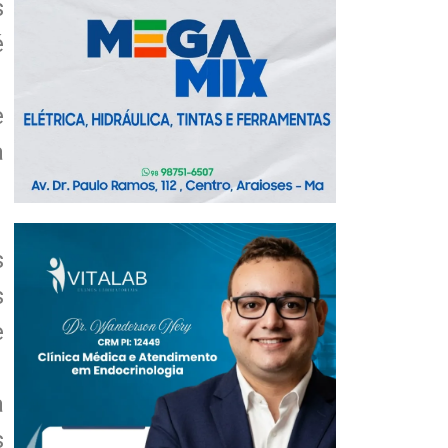
s
é
e
a
s
s
e
a
s