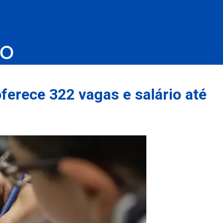
erece 322 vagas e salário até