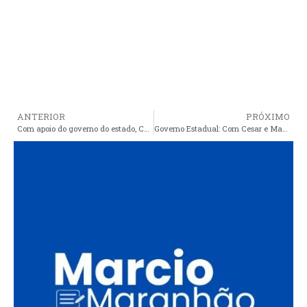
ANTERIOR
PRÓXIMO
Com apoio do governo do estado, Celebração de Corpus Christi de Araioses foi um sucesso
Governo Estadual: Com Cesar e Marcio Machado, Povoado Placa comemora 2 anos da realização de um grande sonho