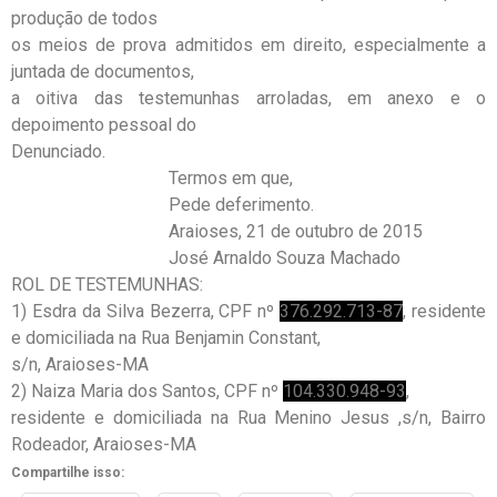
produção de todos
os meios de prova admitidos em direito, especialmente a
juntada de documentos,
a oitiva das testemunhas arroladas, em anexo e o
depoimento pessoal do
Denunciado.
Termos em que,
Pede deferimento.
Araioses, 21 de outubro de 2015
José Arnaldo Souza Machado
ROL DE TESTEMUNHAS:
1) Esdra da Silva Bezerra, CPF nº
376.292.713-87
, residente
e domiciliada na Rua Benjamin Constant,
s/n, Araioses-MA
2) Naiza Maria dos Santos, CPF nº
104.330.948-93
,
residente e domiciliada na Rua Menino Jesus ,s/n, Bairro
Rodeador, Araioses-MA
Compartilhe isso: