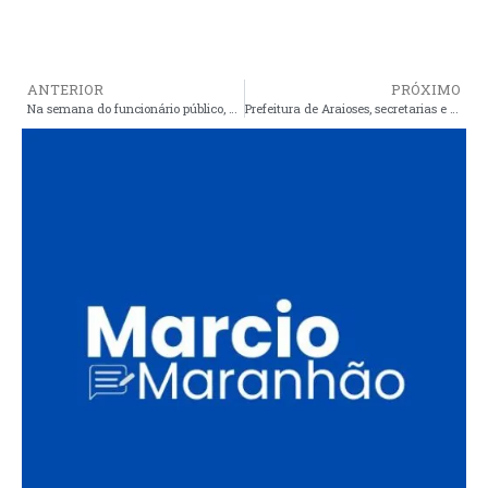
ANTERIOR
PRÓXIMO
Na semana do funcionário público, governo desleal persegue servidores e exonera professor em Santa Quitéria
Prefeitura de Araioses, secretarias e departamentos: Há quase um mês no escuro, após operação pau