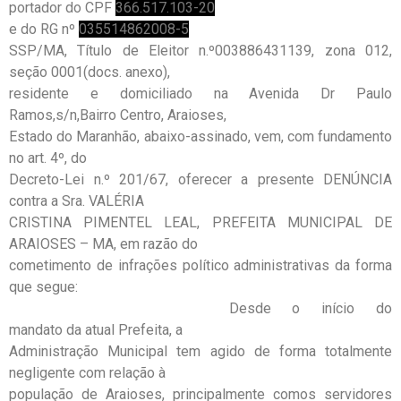
portador do CPF
366.517.103-20
e do RG nº
035514862008-5
SSP/MA, Título de Eleitor n.º003886431139, zona 012,
seção 0001(docs. anexo),
residente e domiciliado na Avenida Dr Paulo
Ramos,s/n,Bairro Centro, Araioses,
Estado do Maranhão, abaixo-assinado, vem, com fundamento
no art. 4º, do
Decreto-Lei n.º 201/67, oferecer a presente DENÚNCIA
contra a Sra. VALÉRIA
CRISTINA PIMENTEL LEAL, PREFEITA MUNICIPAL DE
ARAIOSES – MA, em razão do
cometimento de infrações político administrativas da forma
que segue:
Desde o início do
mandato da atual Prefeita, a
Administração Municipal tem agido de forma totalmente
negligente com relação à
população de Araioses, principalmente comos servidores