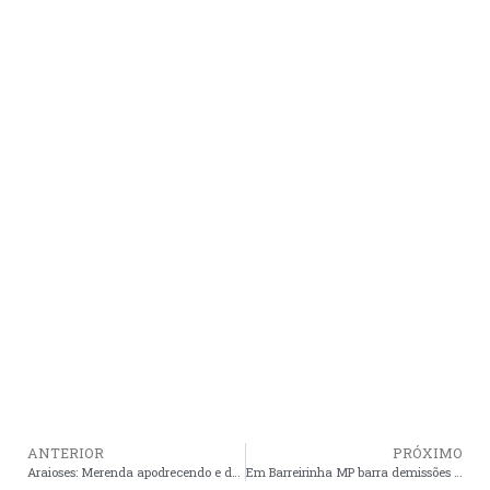
ANTERIOR
PRÓXIMO
Araioses: Merenda apodrecendo e dezenas de frangos no lixo, enquanto famílias de alunos passam fome
Em Barreirinha MP barra demissões de contratados, mas em Araioses Cristino faz demissões em massa em período proibido para ente público