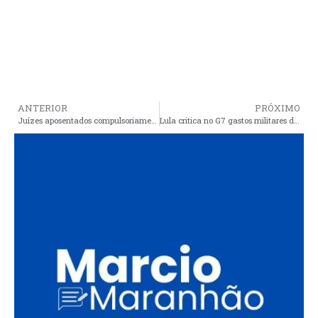
ANTERIOR
PRÓXIMO
Juízes aposentados compulsoriamente custam R$ 41 milhões por ano aos cofres públicos
Lula critica no G7 gastos militares de US 2,7 tri, vácuo de liderança global e pede diálogo pela paz