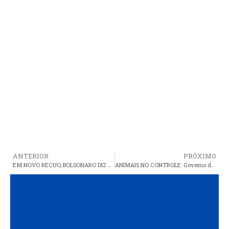
ANTERIOR
PRÓXIMO
EM NOVO RECUO, BOLSONARO DIZ QUE TRABALHO MANTERÁ STATUS DE MINISTÉRIO
ANIMAIS NO CONTROLE: Governo de Cristino tem transformado cidade em um grande zoológico propício a todo tipo de acidente