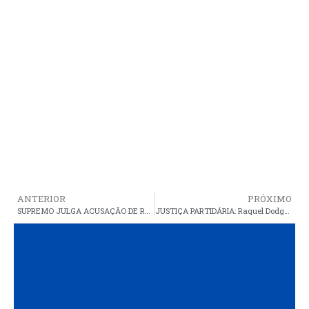
ANTERIOR
PRÓXIMO
SUPREMO JULGA ACUSAÇÃO DE RACISMO CONTRA BOLSONARO
JUSTIÇA PARTIDÁRIA: Raquel Dodge pede arquivamento de inquérito contra Aécio no STF