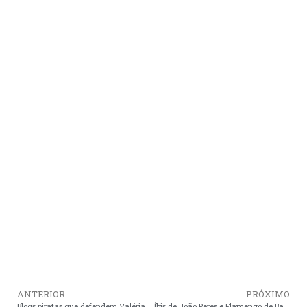
ANTERIOR
PRÓXIMO
Blogs piratas que defendem Valéria do Manin voltam a atacar a cidadãos araiosenses
Íbis de João Peres e Flamengo de Barreirinha são os grandes campeões no início do calendário esportivo de Araioses