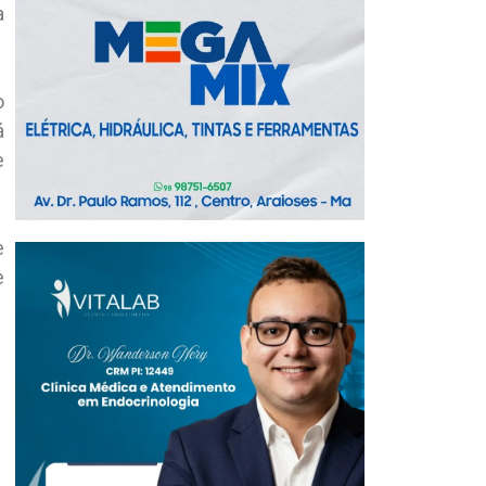
a
o
á
e
e
e