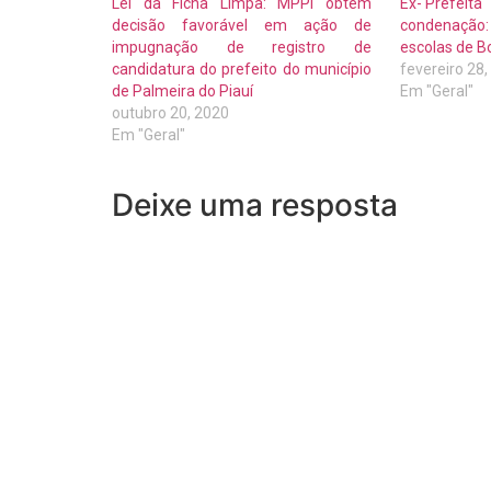
Lei da Ficha Limpa: MPPI obtém
Ex-‘Prefeit
decisão favorável em ação de
condenação:
impugnação de registro de
escolas de 
candidatura do prefeito do município
fevereiro 28
de Palmeira do Piauí
Em "Geral"
outubro 20, 2020
Em "Geral"
Deixe uma resposta