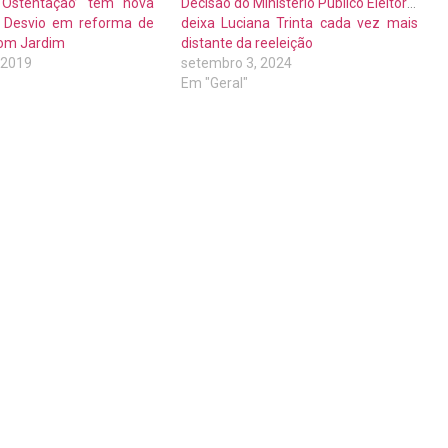
a Ostentação’ tem nova
Decisão do Ministério Público Eleitoral
 Desvio em reforma de
deixa Luciana Trinta cada vez mais
Bom Jardim
distante da reeleição
, 2019
setembro 3, 2024
Em "Geral"