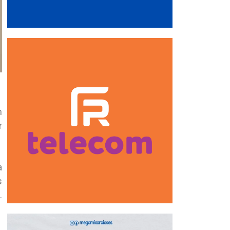
m
r
a
s
.