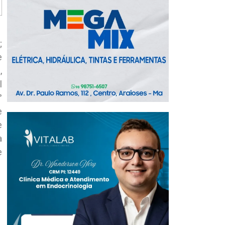
;
e
,
l
°
e
e
a
e