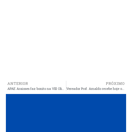
ANTERIOR
PRÓXIMO
APAE Araioses faz bonito na VIII Olimpíadas Especiais das APAES do Maranhão
Vereador Prof. Arnaldo recebe hoje o deputado Dr. Yglésio, às 18 no auditório do SINDSEPMA