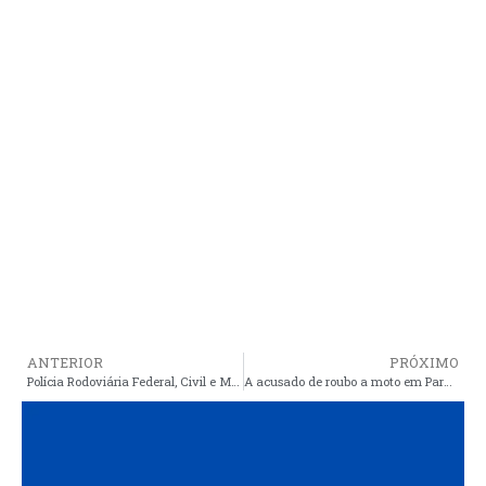
ANTERIOR
PRÓXIMO
Polícia Rodoviária Federal, Civil e Militar do Maranhão e Piauí, além do DETRAN, farão operações em Araioses durante o Moto Passeio neste domingo
A acusado de roubo a moto em Parnaíba é Baleado em Araioses – MA