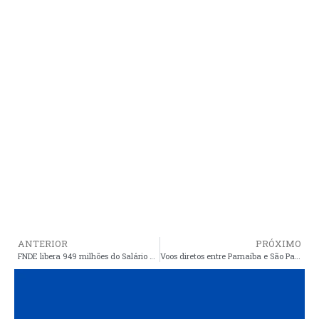
ANTERIOR
PRÓXIMO
FNDE libera 949 milhões do Salário Educação para estados e municípios
Voos diretos entre Parnaíba e São Paulo começam neste sábado