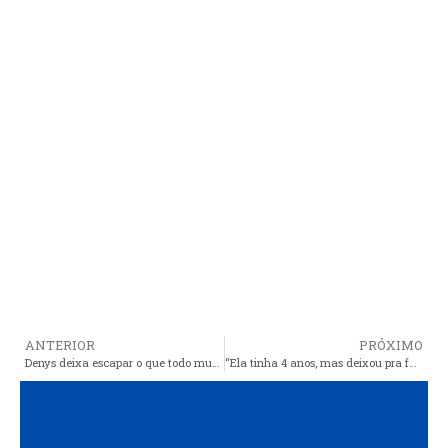
ANTERIOR
PRÓXIMO
Denys deixa escapar o que todo mundo já sabe: eleição de Araioses está polarizada entre Luciana e Valéria
“Ela tinha 4 anos, mas deixou pra fazer nos últimos meses”. Obras eleitoreiras de Luciana não enganam o povo