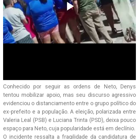
Conhecido por seguir as ordens de Neto, Denys
tentou mobilizar apoio, mas seu discurso agressivo
evidenciou o distanciamento entre o grupo político do
ex-prefeito e a população. A eleição, polarizada entre
Valeria Leal (PSB) e Luciana Trinta (PSD), deixa pouco
espaço para Neto, cuja popularidade está em declínio.
O incidente ressalta a fragilidade da candidatura de