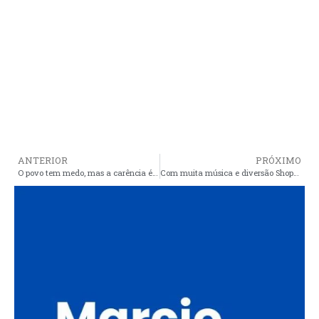
ANTERIOR
PRÓXIMO
O povo tem medo, mas a carência é maior: caos, miséria e perseguição das cidades vizinhas, maquiados na propaganda eleitoral, podem ser importados para Araioses
Com muita música e diversão Shopping da Criança de São Luís encerra campanha do setembro Amarelo