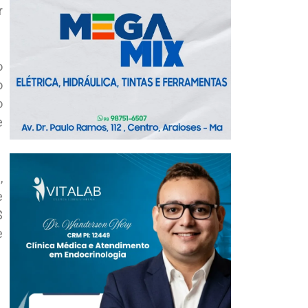
r
o
o
o
e
,
e
$
e