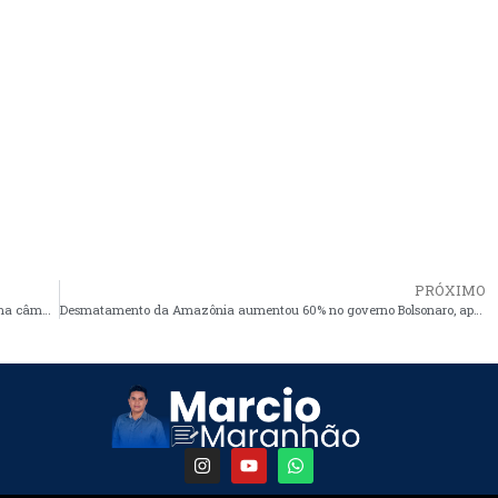
PRÓXIMO
Luciana aposta na divisão, para reeleger seu irmão presidente na câmara de vereadores
Desmatamento da Amazônia aumentou 60% no governo Bolsonaro, aponta Inpe