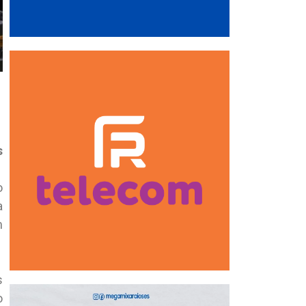
s
o
a
m
s
o