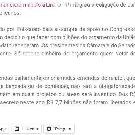
anunciarem apoio a Lira
. O PP integrou a coligação de Jai
blicanos.
do por Bolsonaro para a compra de apoio no Congress
 decidir o que fazer com bilhões do orçamento da Uniã
ndato receberam. Os presidentes da Câmara e do Senad
mento. Só recebe dinheiro do orçamento quem votar d
ndas parlamentares chamadas emendas de relator, que
 de bancada ou de comissão, não têm a obrigatoriedad
 nem em quais projetos ou áreas será investido. Dos R
secreto neste ano, R$ 7,7 bilhões não foram liberados 
App
LinkedIn
Telegram