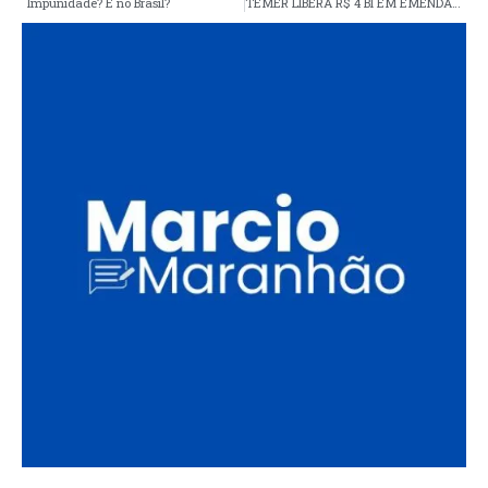
Impunidade? É no Brasil?
TEMER LIBERA R$ 4 BI EM EMENDAS. BOLSONARO E AÉCIO LIDERAM REPASSES