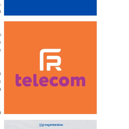
,
a
o
e
e
m
s
a
a