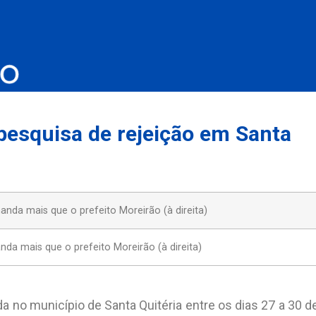
 pesquisa de rejeição em Santa
da mais que o prefeito Moreirão (à direita)
a no município de Santa Quitéria entre os dias 27 a 30 d