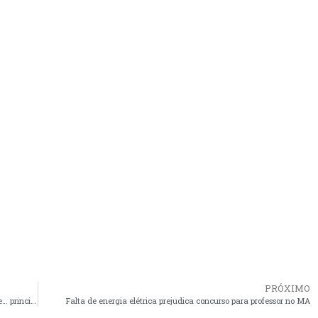
PRÓXIMO
Golpe tucano é retumbante fracasso de direção, roteiro, elenco e… principalmente de público!
Falta de energia elétrica prejudica concurso para professor no MA