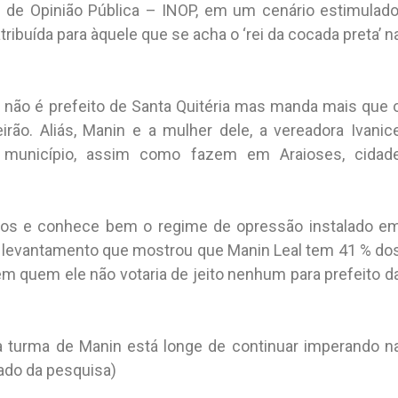
l de Opinião Pública – INOP, em um cenário estimulado
ribuída para àquele que se acha o ‘rei da cocada preta’ n
 não é prefeito de Santa Quitéria mas manda mais que 
irão. Aliás, Manin e a mulher dele, a vereadora Ivanic
o município, assim como fazem em Araioses, cidad
tos e conhece bem o regime de opressão instalado e
do levantamento que mostrou que Manin Leal tem 41 % do
m quem ele não votaria de jeito nenhum para prefeito d
a turma de Manin está longe de continuar imperando n
tado da pesquisa)