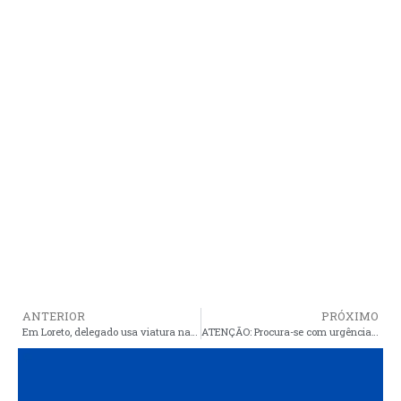
ANTERIOR
PRÓXIMO
Em Loreto, delegado usa viatura nas férias, é afastado do cargo a pedido do Ministério Público
ATENÇÃO: Procura-se com urgência os familiares de Cosmo Pereira da Silva