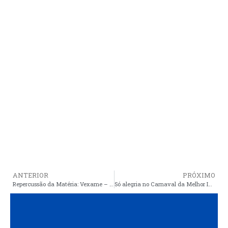
ANTERIOR
PRÓXIMO
Repercussão da Matéria: Vexame – Araioses é goleado e gastos com o time fazem falta na saúde e educação do município
Só alegria no Carnaval da Melhor Idade em João Peres