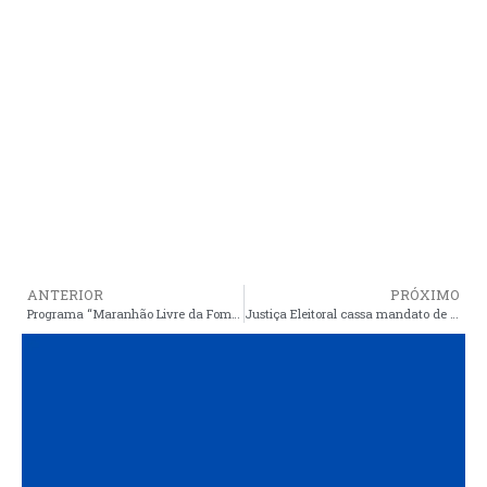
ANTERIOR
PRÓXIMO
Programa “Maranhão Livre da Fome” vai retirar meio milhão da extrema pobreza e promover geração de renda
Justiça Eleitoral cassa mandato de presidente da Câmara por compra de votos