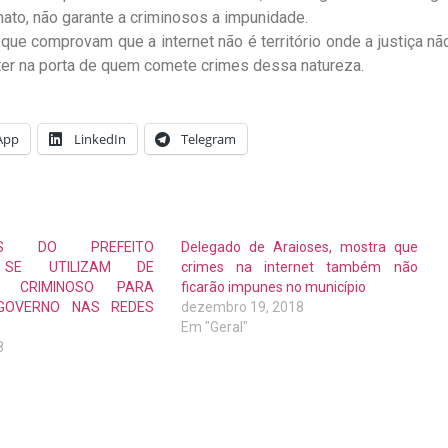
ato, não garante a criminosos a impunidade.
que comprovam que a internet não é território onde a justiça nã
bater na porta de quem comete crimes dessa natureza.
App
LinkedIn
Telegram
RES DO PREFEITO
Delegado de Araioses, mostra que
 SE UTILIZAM DE
crimes na internet também não
TE CRIMINOSO PARA
ficarão impunes no município
GOVERNO NAS REDES
dezembro 19, 2018
Em "Geral"
8