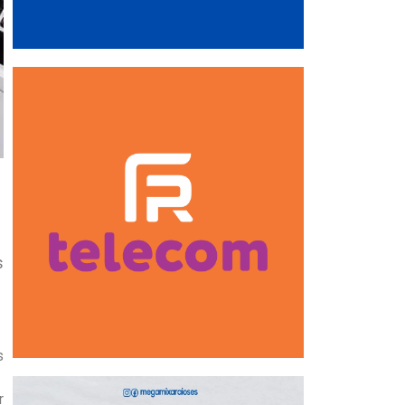
s
s
r