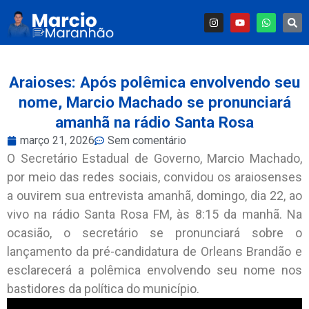
Araioses: Após polêmica envolvendo seu
nome, Marcio Machado se pronunciará
amanhã na rádio Santa Rosa
março 21, 2026
Sem comentário
O Secretário Estadual de Governo, Marcio Machado,
por meio das redes sociais, convidou os araiosenses
a ouvirem sua entrevista amanhã, domingo, dia 22, ao
vivo na rádio Santa Rosa FM, às 8:15 da manhã. Na
ocasião, o secretário se pronunciará sobre o
lançamento da pré-candidatura de Orleans Brandão e
esclarecerá a polêmica envolvendo seu nome nos
bastidores da política do município.