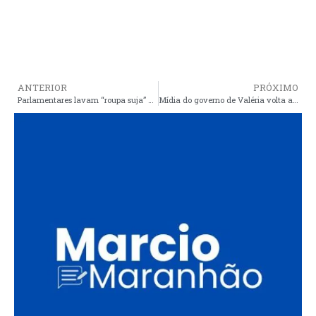
ANTERIOR
PRÓXIMO
Parlamentares lavam “roupa suja” e advogado derruba máscara do ex-prefeito Manim, durante sessão na câmara de Santa Quitéria/MA
Mídia do governo de Valéria volta atacar Daby Santos