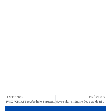
ANTERIOR
PRÓXIMO
IVOX PODCAST recebe hoje, Sargento Dean, comandante da Policia Militar de Araioses
Novo salário mínimo deve ser de R$ 1.412,00 em 2024