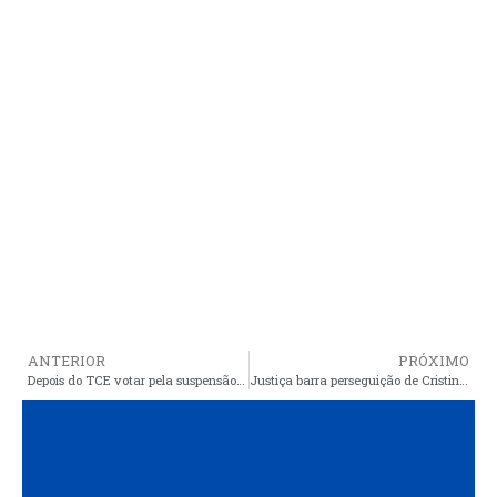
ANTERIOR
PRÓXIMO
Depois do TCE votar pela suspensão do concurso de Araioses, Justiça decreta o seu adiamento por prazo não inferior a seis meses
Justiça barra perseguição de Cristino a pré-candidatura de Manoel da Polo