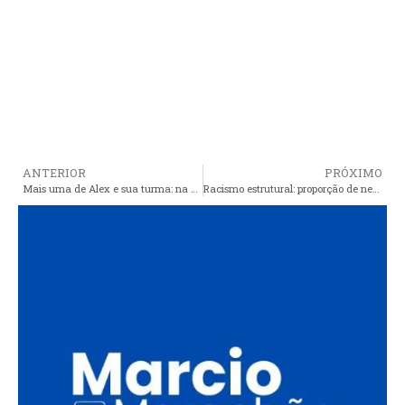
ANTERIOR
PRÓXIMO
Mais uma de Alex e sua turma: na surdina, vereadores arquitetaram aumento dos próprios salários
Racismo estrutural: proporção de negros nas prisões cresce 14% em 15 anos, enquanto a de brancos cai 19%