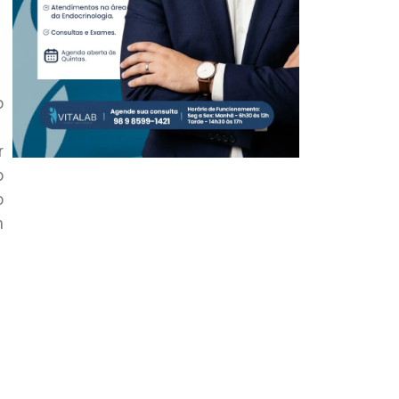
o
r
o
o
m