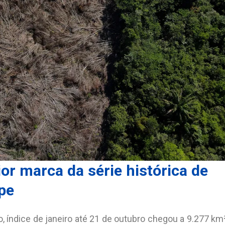
or marca da série histórica de
pe
, índice de janeiro até 21 de outubro chegou a 9.277 km