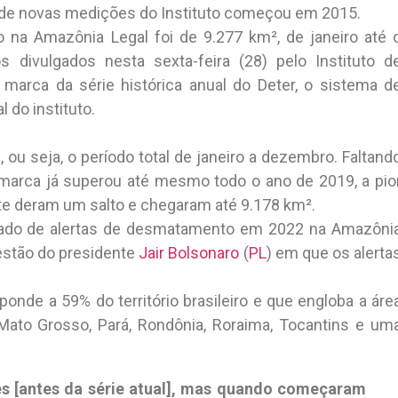
e de novas medições do Instituto começou em 2015.
na Amazônia Legal foi de 9.277 km², de janeiro até 
 divulgados nesta sexta-feira (28) pelo Instituto d
r marca da série histórica anual do Deter, o sistema d
do instituto.
 ou seja, o período total de janeiro a dezembro. Faltand
marca já superou até mesmo todo o ano de 2019, a pio
ate deram um salto e chegaram até 9.178 km².
lado de alertas de desmatamento em 2022 na Amazôni
estão do presidente
Jair Bolsonaro
(
PL
) em que os alerta
nde a 59% do território brasileiro e que engloba a áre
ato Grosso, Pará, Rondônia, Roraima, Tocantins e um
res [antes da série atual], mas quando começaram