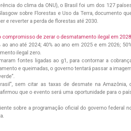
ência do clima da ONU), o Brasil foi um dos 127 paíse
 Glasgow sobre Florestas e Uso da Terra, documento qu
 e reverter a perda de florestas até 2030.
 o compromisso de zerar o desmatamento ilegal em 202
5% ao ano até 2024; 40% ao ano em 2025 e em 2026; 50
mento ilegal zero.
maram fontes ligadas ao g1, para contornar a cobranç
tamento e queimadas, o governo tentará passar a image
verde”.
rasil”, sem citar as taxas de desmate na Amazônia, 
 afirmou que o evento será uma oportunidade para o paí
ente sobre a programação oficial do governo federal n
a.