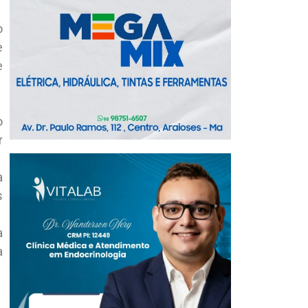
o
e
e
o
r
a
s
a
a