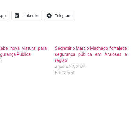
App
LinkedIn
Telegram
cebe nova viatura para
Secretário Marcio Machado fortalece
egurança Pública
segurança pública em Araioses e
5
região
agosto 27, 2024
Em "Geral"