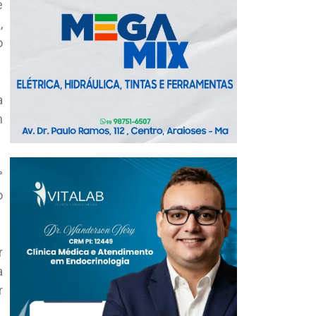
e
,
o
a
m
°
o
r
a
r