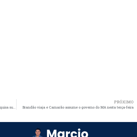
PRÓXIMO
Justiça mira pesquisas fraudulentas. Instituto suspeito tem pesquisa suspensa em Magalhães de Almeida e a próxima cidade será Araioses
Brandão viaja e Camarão assume o governo do MA nesta terça-feira