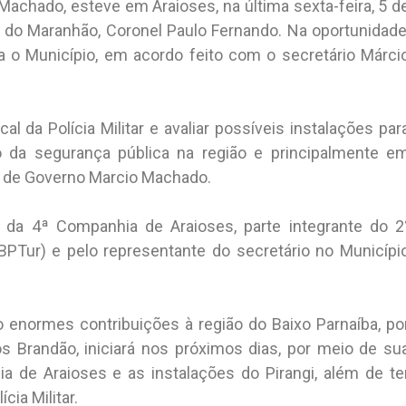
Machado, esteve em Araioses, na última sexta-feira, 5 d
ar do Maranhão, Coronel Paulo Fernando. Na oportunidade
a o Município, em acordo feito com o secretário Márci
al da Polícia Militar e avaliar possíveis instalações par
 da segurança pública na região e principalmente e
io de Governo Marcio Machado.
s da 4ª Companhia de Araioses, parte integrante do 2
 BPTur) e pelo representante do secretário no Municípi
o enormes contribuições à região do Baixo Parnaíba, po
s Brandão, iniciará nos próximos dias, por meio de su
a de Araioses e as instalações do Pirangi, além de te
cia Militar.