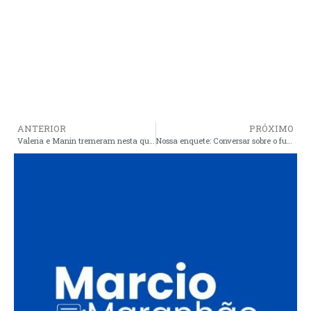
ANTERIOR
PRÓXIMO
Valeria e Manin tremeram nesta quinta feira quando o prefeito e vice-prefeito de Tutóia foram cassados por caso semelhante investigado em Araioses
Nossa enquete: Conversar sobre o futuro político de Araioses é preciso