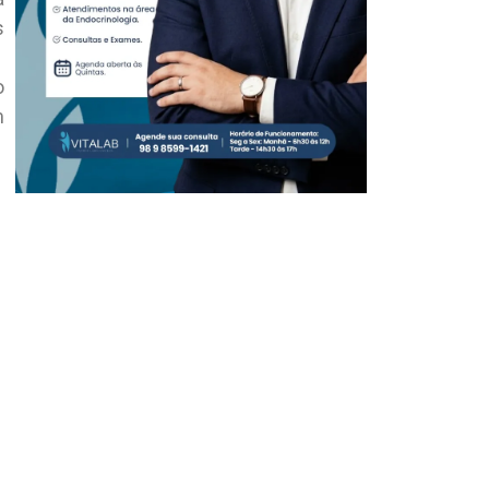
s
o
m