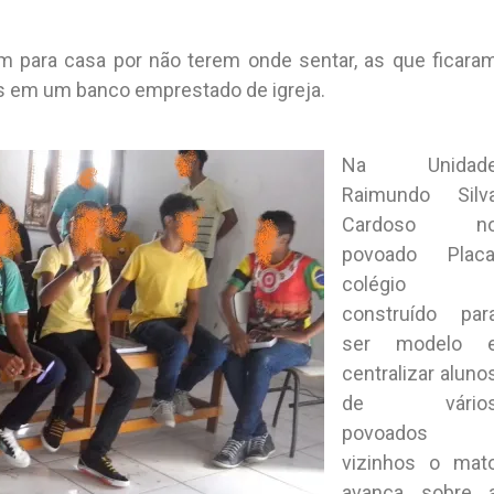
am para casa por não terem onde sentar, as que ficara
s em um banco emprestado de igreja.
Na Unidad
Raimundo Silv
Cardoso n
povoado Placa
colégio
construído par
ser modelo 
centralizar aluno
de vário
povoados
vizinhos o mat
avança sobre 