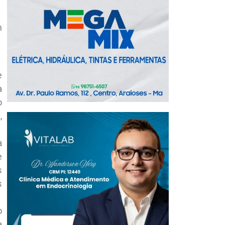
m
e
a
o
,
a
e
s
s
o
a