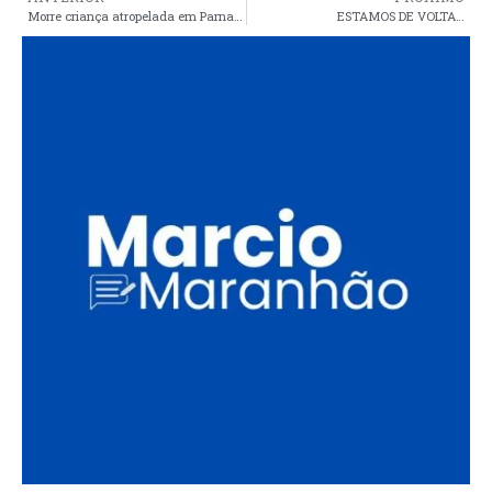
Morre criança atropelada em Parnaíba e que havia motivado centenas de pessoas a doarem sangue para ajudá-la
ESTAMOS DE VOLTA…